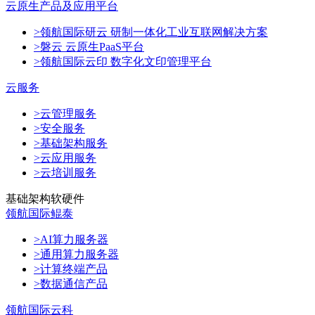
云原生产品及应用平台
>领航国际研云 研制一体化工业互联网解决方案
>磐云 云原生PaaS平台
>领航国际云印 数字化文印管理平台
云服务
>云管理服务
>安全服务
>基础架构服务
>云应用服务
>云培训服务
基础架构软硬件
领航国际鲲泰
>AI算力服务器
>通用算力服务器
>计算终端产品
>数据通信产品
领航国际云科