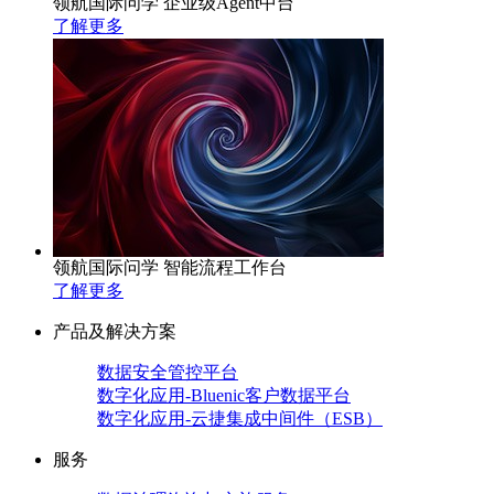
领航国际问学 企业级Agent中台
了解更多
领航国际问学 智能流程工作台
了解更多
产品及解决方案
数据安全管控平台
数字化应用-Bluenic客户数据平台
数字化应用-云捷集成中间件（ESB）
服务