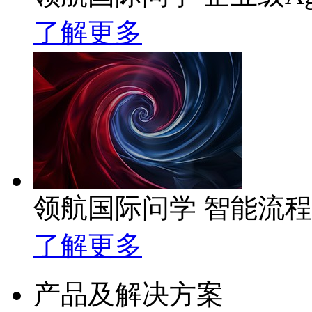
了解更多
领航国际问学 智能流
了解更多
产品及解决方案