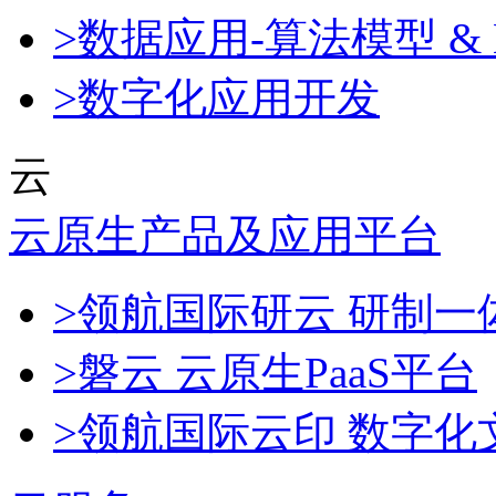
>数据应用-算法模型 & 
>数字化应用开发
云
云原生产品及应用平台
>领航国际研云 研制
>磐云 云原生PaaS平台
>领航国际云印 数字化