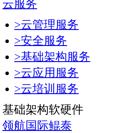
云服务
>云管理服务
>安全服务
>基础架构服务
>云应用服务
>云培训服务
基础架构软硬件
领航国际鲲泰