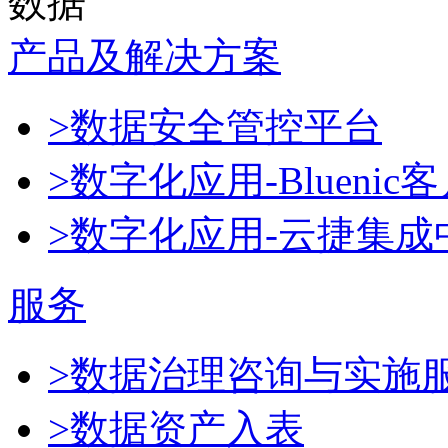
数据
产品及解决方案
>数据安全管控平台
>数字化应用-Blueni
>数字化应用-云捷集成
服务
>数据治理咨询与实施
>数据资产入表