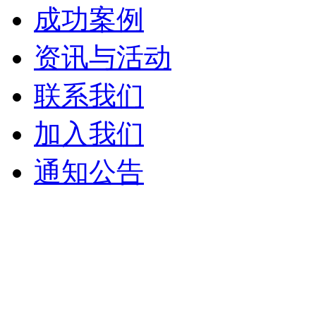
成功案例
资讯与活动
联系我们
加入我们
通知公告