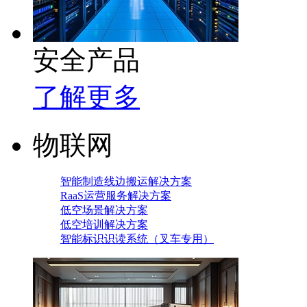
安全产品
了解更多
物联网
智能制造线边搬运解决方案
RaaS运营服务解决方案
低空场景解决方案
低空培训解决方案
智能标识识读系统（叉车专用）