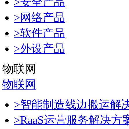
>安全产品
>网络产品
>软件产品
>外设产品
物联网
物联网
>智能制造线边搬运解
>RaaS运营服务解决方