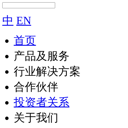
中
EN
首页
产品及服务
行业解决方案
合作伙伴
投资者关系
关于我们