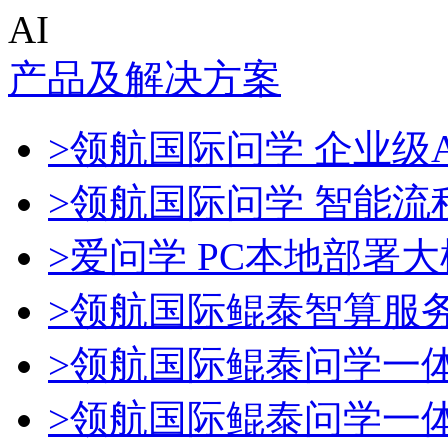
AI
产品及解决方案
>领航国际问学 企业级A
>领航国际问学 智能流
>爱问学 PC本地部署
>领航国际鲲泰智算服
>领航国际鲲泰问学一
>领航国际鲲泰问学一体机